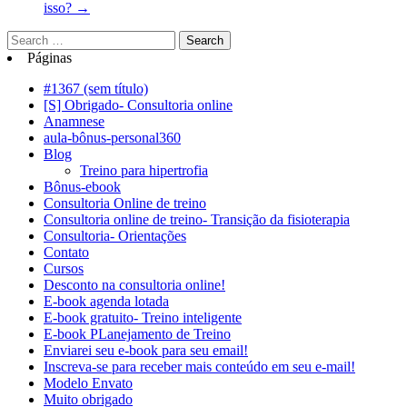
isso?
→
Páginas
#1367 (sem título)
[S] Obrigado- Consultoria online
Anamnese
aula-bônus-personal360
Blog
Treino para hipertrofia
Bônus-ebook
Consultoria Online de treino
Consultoria online de treino- Transição da fisioterapia
Consultoria- Orientações
Contato
Cursos
Desconto na consultoria online!
E-book agenda lotada
E-book gratuito- Treino inteligente
E-book PLanejamento de Treino
Enviarei seu e-book para seu email!
Inscreva-se para receber mais conteúdo em seu e-mail!
Modelo Envato
Muito obrigado