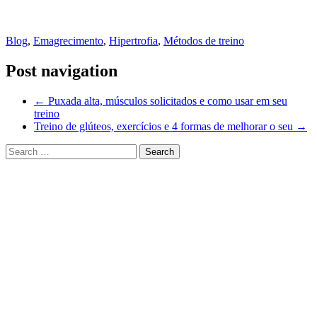
Blog
,
Emagrecimento
,
Hipertrofia
,
Métodos de treino
Post navigation
←
Puxada alta, músculos solicitados e como usar em seu
treino
Treino de glúteos, exercícios e 4 formas de melhorar o seu
→
Páginas
#1367 (sem título)
[S] Obrigado- Consultoria online
Anamnese
aula-bônus-personal360
Blog
Treino para hipertrofia
Bônus-ebook
Consultoria Online de treino
Consultoria online de treino- Transição da fisioterapia
Consultoria- Orientações
Contato