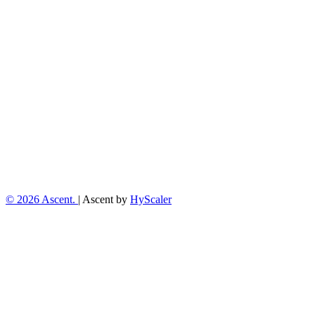
junho 2017
maio 2017
abril 2017
março 2017
fevereiro 2017
janeiro 2017
dezembro 2016
novembro 2016
outubro 2016
setembro 2016
Meta
Acessar
© 2026 Ascent.
|
Ascent by
HyScaler