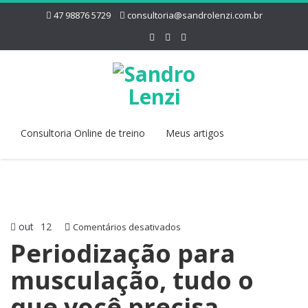
47 98876 5729
consultoria@sandrolenzi.com.br
Consultoria Online de treino
Meus artigos
out
12
em
Comentários desativados
Periodização
Periodização para
para
musculação, tudo o
musculação,
tudo
que você precisa
o