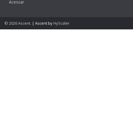
Acessar
© 2026 Ascent.
|
Ascent by
HyScaler