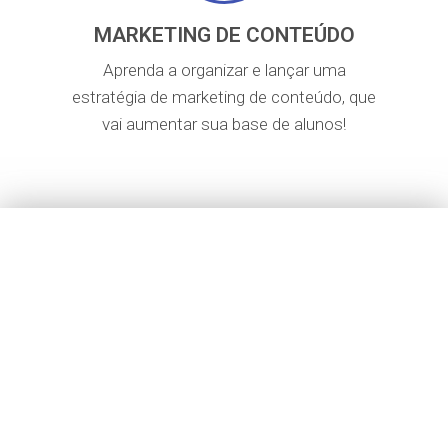
MARKETING DE CONTEÚDO
Aprenda a organizar e lançar uma
estratégia de marketing de conteúdo, que
vai aumentar sua base de alunos!
Nunca mais sofra por falta
de alunos!
O marketing digital vai te trazer
uma agenda lotada e quem sabe