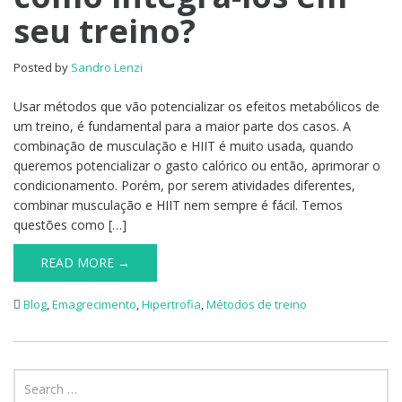
como
seu treino?
integrá-
los
em
Posted by
Sandro Lenzi
seu
treino?
Usar métodos que vão potencializar os efeitos metabólicos de
um treino, é fundamental para a maior parte dos casos. A
combinação de musculação e HIIT é muito usada, quando
queremos potencializar o gasto calórico ou então, aprimorar o
condicionamento. Porém, por serem atividades diferentes,
combinar musculação e HIIT nem sempre é fácil. Temos
questões como […]
READ MORE →
Blog
,
Emagrecimento
,
Hipertrofia
,
Métodos de treino