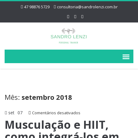
47 98876 5729
consultoria@sandrolenzi.com.br
Mês:
setembro 2018
set
07
em
Comentários desativados
Musculação
Musculação e HIIT,
e
como integrá-los em
HIIT,