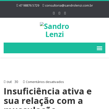
47 98876 5729
consultoria@sandrolenzi.com.br
out
30
em
Comentários desativados
Insuficiência
Insuficiência ativa e
ativa
sua relação com a
e
sua
relação