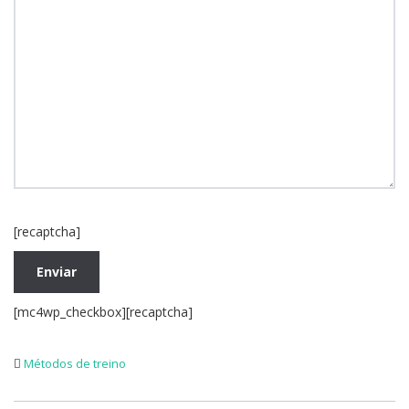
[recaptcha]
[mc4wp_checkbox][recaptcha]
Métodos de treino