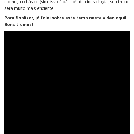
conheça o básico (sim, isso é básico!) de cinesiologia, seu treino
será muito mais eficiente.
Para finalizar, já falei sobre este tema neste vídeo aqui!
Bons treinos!