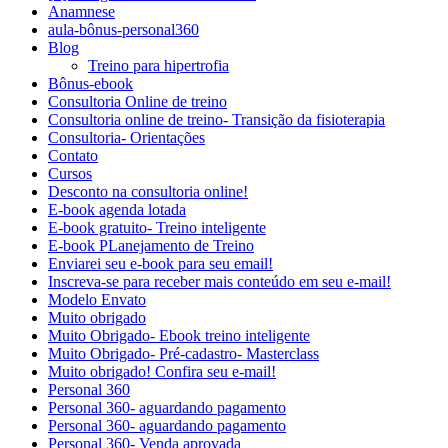
Anamnese
aula-bônus-personal360
Blog
Treino para hipertrofia
Bônus-ebook
Consultoria Online de treino
Consultoria online de treino- Transição da fisioterapia
Consultoria- Orientações
Contato
Cursos
Desconto na consultoria online!
E-book agenda lotada
E-book gratuito- Treino inteligente
E-book PLanejamento de Treino
Enviarei seu e-book para seu email!
Inscreva-se para receber mais conteúdo em seu e-mail!
Modelo Envato
Muito obrigado
Muito Obrigado- Ebook treino inteligente
Muito Obrigado- Pré-cadastro- Masterclass
Muito obrigado! Confira seu e-mail!
Personal 360
Personal 360- aguardando pagamento
Personal 360- aguardando pagamento
Personal 360- Venda aprovada