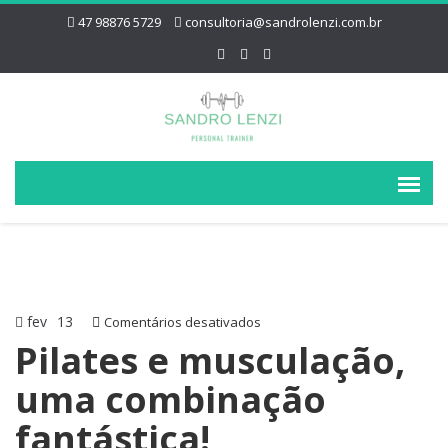
47 98876 5729
consultoria@sandrolenzi.com.br
fev
13
em
Comentários desativados
Pilates
Pilates e musculação,
e
uma combinação
musculação,
uma
fantástica!
combinação
fantástica!