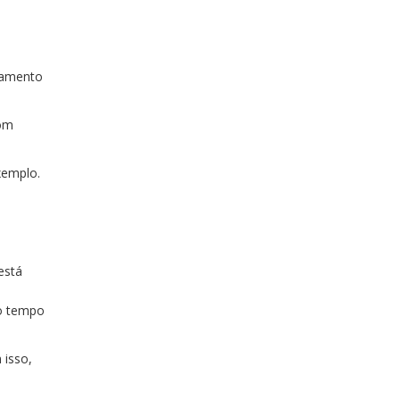
inamento
com
xemplo.
está
 o tempo
 isso,