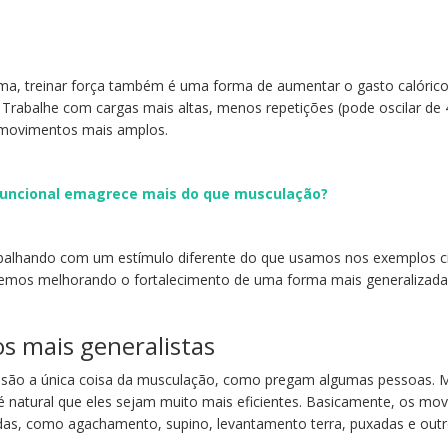
ima, treinar força também é uma forma de aumentar o gasto calóric
Trabalhe com cargas mais altas, menos repetições (pode oscilar de 
 movimentos mais amplos.
uncional emagrece mais do que musculação?
balhando com um estímulo diferente do que usamos nos exemplos c
aremos melhorando o fortalecimento de uma forma mais generalizada
ios mais generalistas
ão são a única coisa da musculação, como pregam algumas pessoas. 
é natural que eles sejam muito mais eficientes. Basicamente, os mo
das, como agachamento, supino, levantamento terra, puxadas e outr