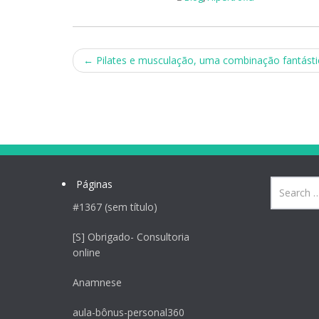
Post
←
Pilates e musculação, uma combinação fantásti
navigation
Páginas
#1367 (sem título)
[S] Obrigado- Consultoria
online
Anamnese
aula-bônus-personal360