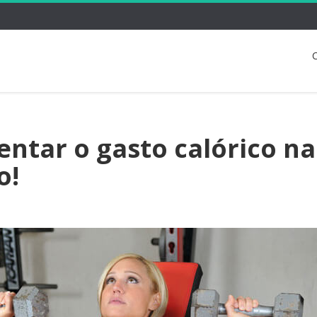
C
tar o gasto calórico na
o!