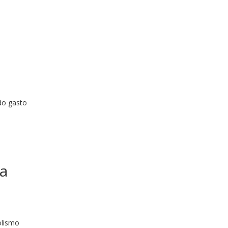
do gasto
ra
olismo