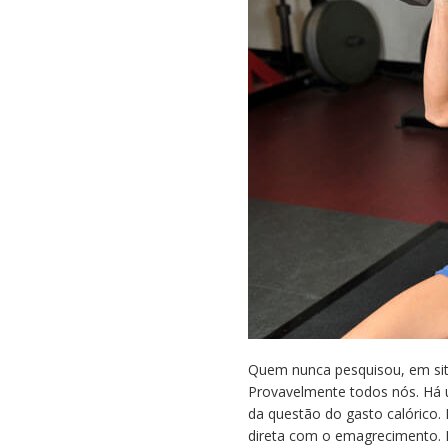
gasto
calórico
na
musculação!
Quem nunca pesquisou, em site
Provavelmente todos nós. Há u
da questão do gasto calórico.
direta com o emagrecimento. 