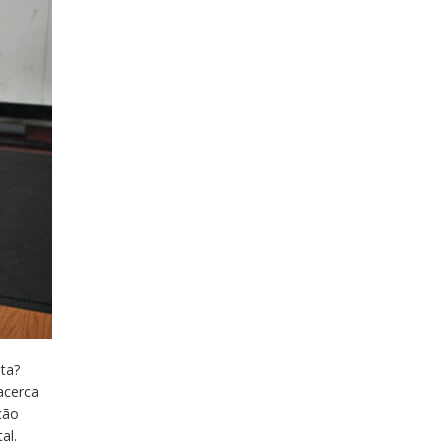
ta?
acerca
ção
al.