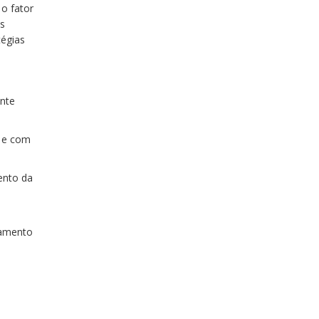
o fator
os
tégias
onte
o e com
ento da
namento