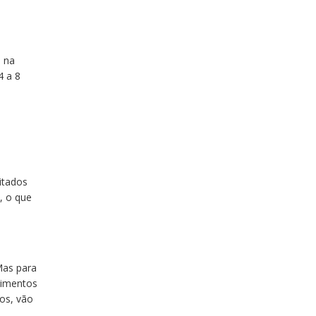
o na
4 a 8
itados
, o que
Mas para
vimentos
os, vão