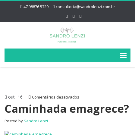
47 98876 5729
consultoria@sandrolenzi.com.br
out
16
em
Comentários desativados
Caminhada
Caminhada emagrece?
emagrece?
Posted by
Sandro Lenzi