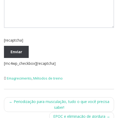
[recaptcha]
[mc4wp_checkbox][recaptcha]
Emagrecimento
,
Métodos de treino
Post
←
Periodização para musculação, tudo o que você precisa
saber!
navigation
EPOC e eliminação de gordura
→