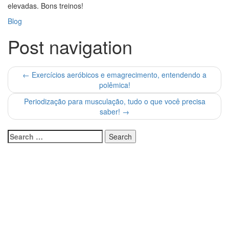
elevadas. Bons treinos!
Blog
Post navigation
←
Exercícios aeróbicos e emagrecimento, entendendo a
polêmica!
Periodização para musculação, tudo o que você precisa
saber!
→
Páginas
#1367 (sem título)
[S] Obrigado- Consultoria online
Anamnese
aula-bônus-personal360
Blog
Treino para hipertrofia
Bônus-ebook