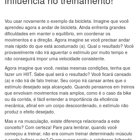
influência no treinamento!
Vou usar novamente o exemplo da bicicleta. Imagine que você
aprendeu agora a andar de bicicleta. Ainda enfrenta grandes
dificuldades em manter o equilíbrio, em coordenar os
movimentos e a direção. Agora imagine se você precisar andar
mais rápido do que está acostumado (a). Qual o resultado? Você
provavelmente não irá aguentar o estímulo por muito tempo e
não conseguirá impor uma velocidade consistente.
Agora imagine que você, nestas mesmas condições, tenha que
fazer um HIIT. Sabe qual será o resultado? Você ficará cansado
(a) e não irá de fato treinar. Seu corpo irá cansar antes que o
estímulo desejado seja alcançado. Quando pensamos em treinos
que envolvam movimentos mais amplos, como é o caso da bike
ou da corrida, é fácil entender a importância da eficiência
mecânica, afinal em um corpo descoordenado, o estímulo não
produz o efeito desejado.
Mas e na musculação, existe diferença relacionada a este
conceito? Com certeza! Pare para lembrar, quando você
começou a treinar, não era comum treinar determinado músculo
e sentir fadigar outro? Quem nunca sentiu o antebraço falhando