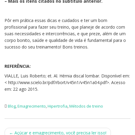
– Mais os itens citados no subtítulo anterior.
Pôr em prática essas dicas e cuidados e ter um bom
profissional para fazer seu treino, que planeje de acordo com
suas necessidades e intercorrências, e que preze, além de um
corpo bonito, saúde e qualidade de vida é fundamental para o
sucesso do seu treinamento! Bons treinos.
REFERÊNCIA:
VIALLE, Luis Roberto; et. Al. Hérnia discal lombar. Disponível em:
< http://www.scielo.br/pdf/rbort/v45n1/v45n1a04.pdf>. Acesso
em: 22 ago 2015.
Blog
,
Emagrecimento
,
Hipertrofia
,
Métodos de treino
Post
←
Açúcar e emagrecimento, você precisa ler isso!