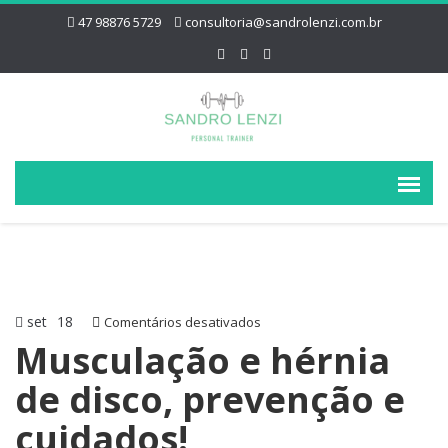
47 98876 5729
consultoria@sandrolenzi.com.br
set
18
em
Comentários desativados
Musculação
Musculação e hérnia
e
de disco, prevenção e
hérnia
de
cuidados!
disco,
prevenção