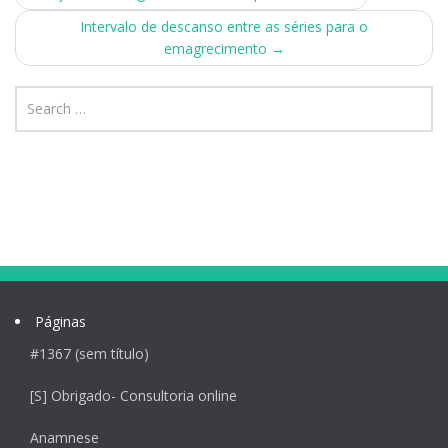
navigation
Intervalo de descanso entre as séries para o
emagrecimento
→
Páginas
#1367 (sem título)
[S] Obrigado- Consultoria online
Anamnese