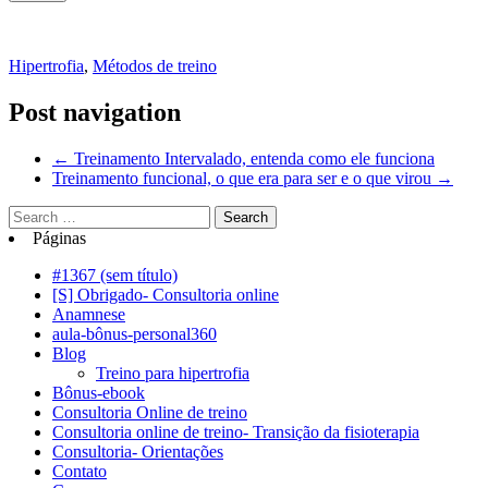
Hipertrofia
,
Métodos de treino
Post navigation
←
Treinamento Intervalado, entenda como ele funciona
Treinamento funcional, o que era para ser e o que virou
→
Páginas
#1367 (sem título)
[S] Obrigado- Consultoria online
Anamnese
aula-bônus-personal360
Blog
Treino para hipertrofia
Bônus-ebook
Consultoria Online de treino
Consultoria online de treino- Transição da fisioterapia
Consultoria- Orientações
Contato