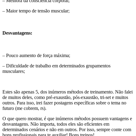
– Melhora da consciência corporal;
– Maior tempo de tensão muscular;
Desvantagens:
– Pouco aumento de força máxima;
– Dificuldade de trabalho em determinados grupamentos
musculares;
Estes são apenas 5, dos inúmeros métodos de treinamento. Não falei
de muitos deles, como pré-exaustão, pós-exaustão, tri-set e muitos
outros. Para isso, irei fazer postagens específicas sobre o tema no
futuro (me cobrem, rs).
O que quero mostrar, é que inúmeros métodos possuem vantagens e
desvantagens. Não importa, todos eles são eficientes em
determinados cenários e não em outros. Por isso, sempre conte com
bons profissionais para te auxiliar! Bons treinos!