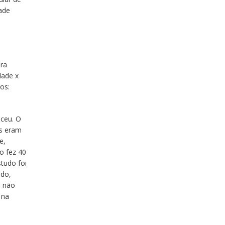
dade
ara
dade x
os:
eceu. O
os eram
e,
o fez 40
tudo foi
ado,
e não
 na