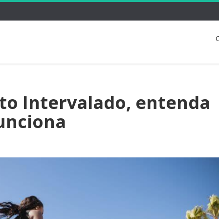
C
o Intervalado, entenda
unciona