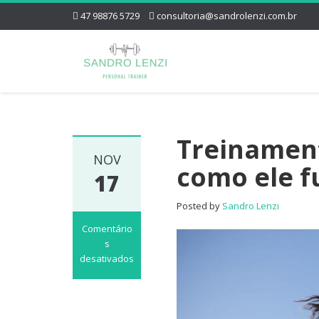
47 98876 5729
consultoria@sandrolenzi.com.br
Treinament
NOV
como ele f
17
Posted by
Sandro Lenzi
Comentário
s
desativados
em
Treinamento
Intervalado,
entenda