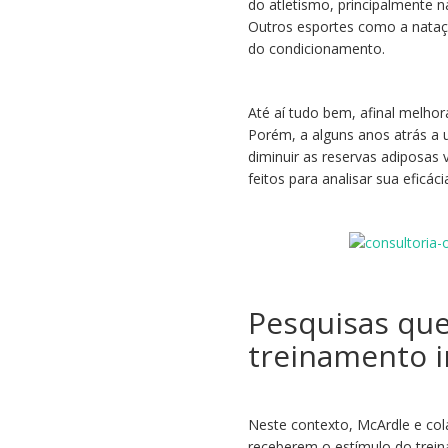
do atletismo, principalmente 
Outros esportes como a nata
do condicionamento.
Até aí tudo bem, afinal melho
Porém, a alguns anos atrás a 
diminuir as reservas adiposas
feitos para analisar sua eficáci
Pesquisas qu
treinamento i
Neste contexto, McArdle e co
receberem o estímulo do trei