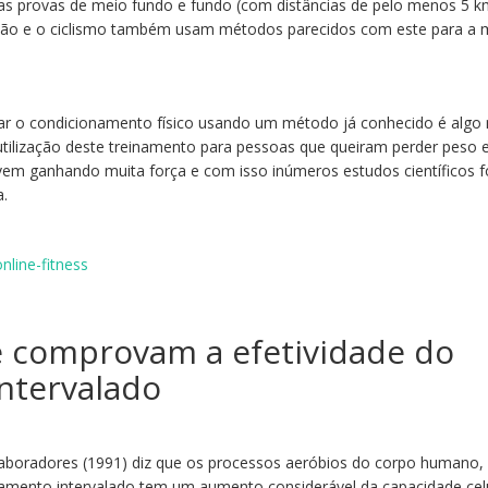
nas provas de meio fundo e fundo (com distâncias de pelo menos 5 k
ção e o ciclismo também usam métodos parecidos com este para a 
rar o condicionamento físico usando um método já conhecido é algo 
utilização deste treinamento para pessoas que queiram perder peso 
 vem ganhando muita força e com isso inúmeros estudos científicos 
a.
e comprovam a efetividade do
ntervalado
laboradores (1991) diz que os processos aeróbios do corpo humano,
namento intervalado tem um aumento considerável da capacidade cel