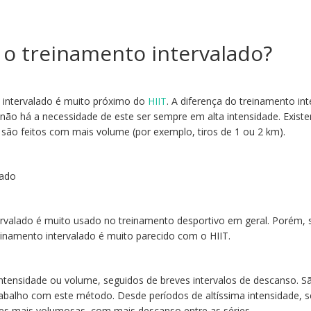
o treinamento intervalado?
 intervalado é muito próximo do
HIIT
. A diferença do treinamento in
 não há a necessidade de este ser sempre em alta intensidade. Exist
 são feitos com mais volume (por exemplo, tiros de 1 ou 2 km).
ervalado é muito usado no treinamento desportivo em geral. Porém, 
einamento intervalado é muito parecido com o HIIT.
intensidade ou volume, seguidos de breves intervalos de descanso. S
 trabalho com este método. Desde períodos de altíssima intensidade, 
sões mais volumosas, com mais descanso entre as séries.