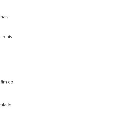
 mais
a mais
 fim do
valado