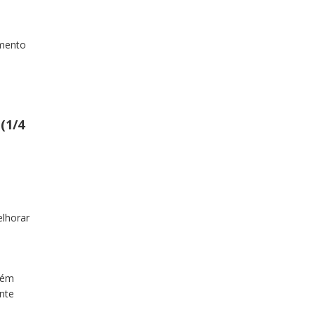
umento
(1/4
elhorar
bém
ante