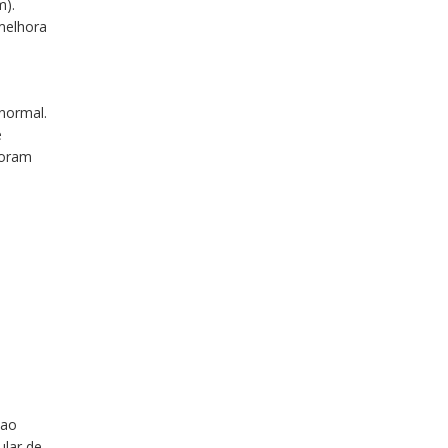
m).
melhora
normal.
e
foram
 ao
ular de