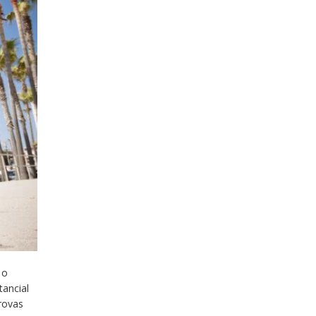
 o
tancial
provas