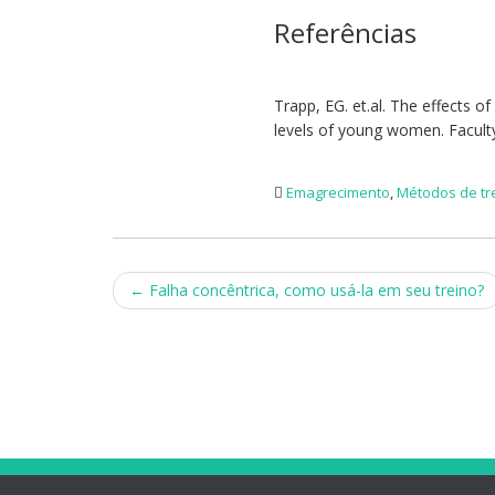
Referências
Trapp, EG. et.al. The effects of
levels of young women. Facult
Emagrecimento
,
Métodos de tr
Post
←
Falha concêntrica, como usá-la em seu treino?
navigation