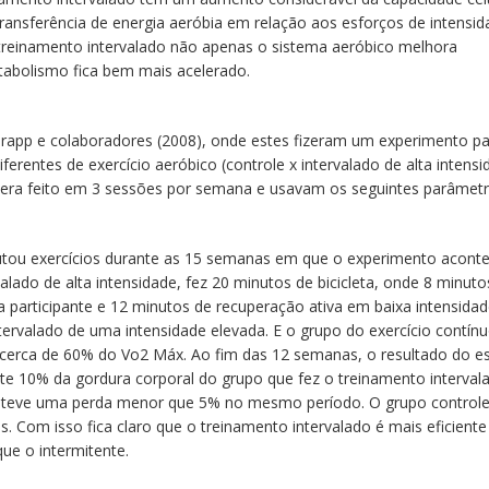
transferência de energia aeróbia em relação aos esforços de intensi
treinamento intervalado não apenas o sistema aeróbico melhora
abolismo fica bem mais acelerado.
Trapp e colaboradores (2008), onde estes fizeram um experimento p
diferentes de exercício aeróbico (controle x intervalado de alta intensi
 era feito em 3 sessões por semana e usavam os seguintes parâmetr
utou exercícios durante as 15 semanas em que o experimento acont
valado de alta intensidade, fez 20 minutos de bicicleta, onde 8 minut
participante e 12 minutos de recuperação ativa em baixa intensidad
tervalado de uma intensidade elevada. E o grupo do exercício contínu
do cerca de 60% do Vo2 Máx. Ao fim das 12 semanas, o resultado do es
 10% da gordura corporal do grupo que fez o treinamento interval
o teve uma perda menor que 5% no mesmo período. O grupo control
as. Com isso fica claro que o treinamento intervalado é mais eficiente
ue o intermitente.