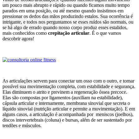
um pouco mais abrupto e rápido ou quando ficamos muito tempo
parados em uma posição, ou até mesmo quando insistimos em
pressionar os dedos das mãos produzindo estalos. Sua ocorrência é
intrigante, e todos nos perguntamos se esses ruídos são normais, ou
se há algo de errado quando nosso corpo produz esses estalidos,
mais conhecidos como
crepitação articular
. É o que vamos
descobrir agora!
As articulações servem para conectar um osso com o outro, e tornar
possível sua movimentação completa, com estabilidade e segurança.
Elas diminuem o atrito e previnem a regeneração óssea precoce.
Elas são compostas por ligamentos (auxiliam na estabilidade),
cápsula articular e internamente, membrana sinovial que secreta o
líquido sinovial (nutrição articular e permite a movimentação). E em
alguns casos, a articulação é acompanhada por meniscos (joelhos),
discos intervertebrais (coluna) e bursas, além de ser sustentado por
tendões e músculos.