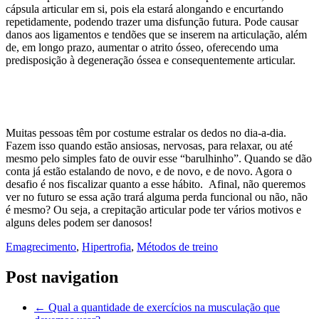
cápsula articular em si, pois ela estará alongando e encurtando
repetidamente, podendo trazer uma disfunção futura. Pode causar
danos aos ligamentos e tendões que se inserem na articulação, além
de, em longo prazo, aumentar o atrito ósseo, oferecendo uma
predisposição à degeneração óssea e consequentemente articular.
Muitas pessoas têm por costume estralar os dedos no dia-a-dia.
Fazem isso quando estão ansiosas, nervosas, para relaxar, ou até
mesmo pelo simples fato de ouvir esse “barulhinho”. Quando se dão
conta já estão estalando de novo, e de novo, e de novo. Agora o
desafio é nos fiscalizar quanto a esse hábito. Afinal, não queremos
ver no futuro se essa ação trará alguma perda funcional ou não, não
é mesmo? Ou seja, a crepitação articular pode ter vários motivos e
alguns deles podem ser danosos!
Emagrecimento
,
Hipertrofia
,
Métodos de treino
Post navigation
←
Qual a quantidade de exercícios na musculação que