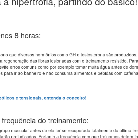
a hipertrofia, partindo do básico!
nos 8 horas:
o sono que diversos hormônios como GH e testosterona são produzidos
a regeneração das fibras lesionadas com o treinamento resistido. Par
 evite erros comuns como por exemplo tomar muita água antes de dorm
es para ir ao banheiro e não consuma alimentos e bebidas com cafeín
ólicos e tensionais, entenda o conceito!
frequência do treinamento:
rupo muscular antes de ele ter se recuperado totalmente do último tre
tarão prejudicados. Portanto a frequência com que treinamos determi