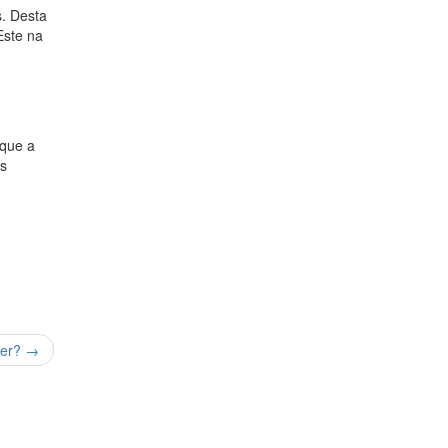
. Desta
Este na
 que a
ns
ser?
→