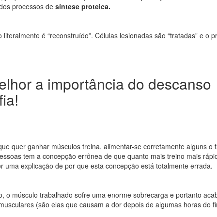
o dos processos de
síntese proteica.
iteralmente é “reconstruído”. Células lesionadas são “tratadas” e o 
lhor a importância do descanso
fia!
que quer ganhar músculos treina, alimentar-se corretamente alguns o 
essoas tem a concepção errônea de que quanto mais treino mais rápi
r uma explicação de por que esta concepção está totalmente errada.
o, o músculo trabalhado sofre uma enorme sobrecarga e portanto ac
 musculares (são elas que causam a dor depois de algumas horas do f