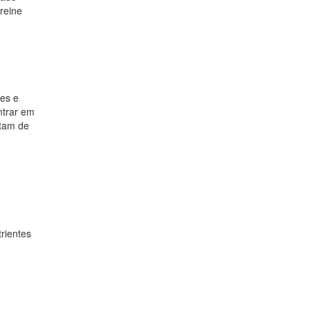
reine
es e
ntrar em
itam de
rientes