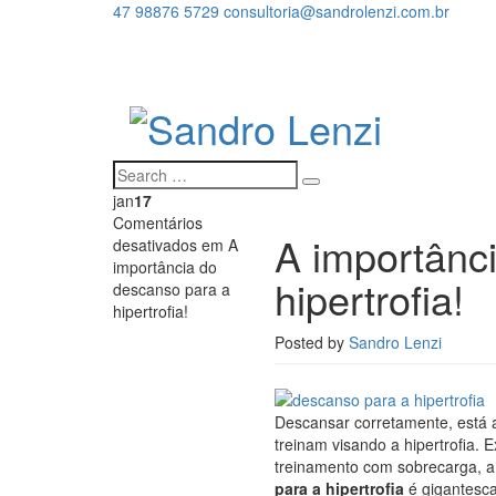
47 98876 5729
consultoria@sandrolenzi.com.br
jan
17
Comentários
A importânc
desativados
em A
importância do
hipertrofia!
descanso para a
hipertrofia!
Posted by
Sandro Lenzi
Descansar corretamente, está a
treinam visando a hipertrofia. 
treinamento com sobrecarga, a 
para a hipertrofia
é gigantesc