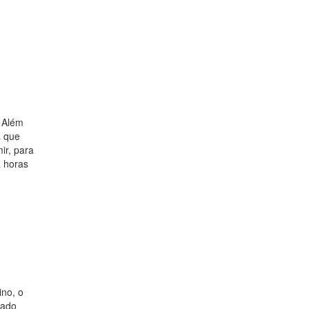
. Além
a que
ir, para
a horas
ino, o
nado