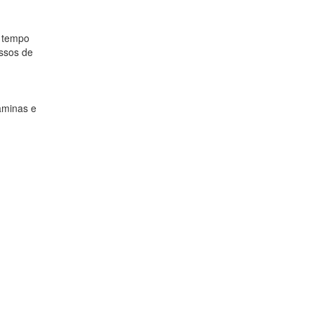
o tempo
essos de
taminas e