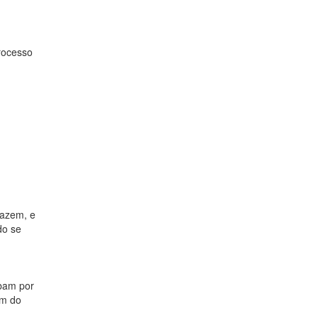
processo
fazem, e
do se
abam por
im do