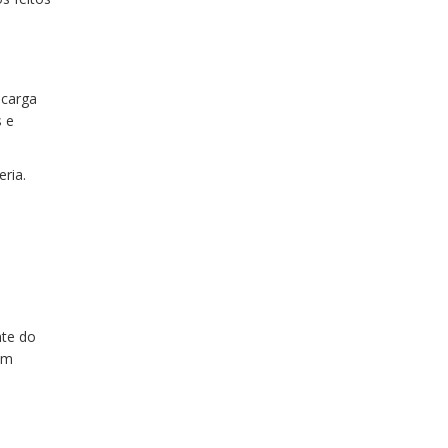
 carga
s e
ria.
nte do
am