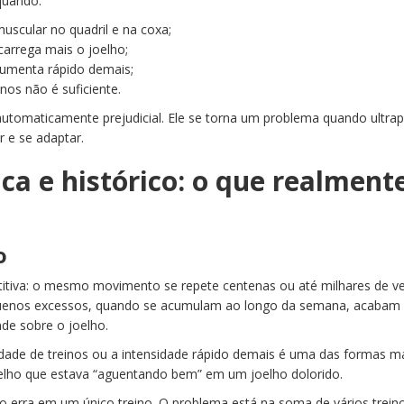
quando:
muscular no quadril e na coxa;
carrega mais o joelho;
aumenta rápido demais;
nos não é suficiente.
utomaticamente prejudicial. Ele se torna um problema quando ultra
 e se adaptar.
ca e histórico: o que realment
o
etitiva: o mesmo movimento se repete centenas ou até milhares de 
equenos excessos, quando se acumulam ao longo da semana, acabam
de sobre o joelho.
idade de treinos ou a intensidade rápido demais é uma das formas m
lho que estava “aguentando bem” em um joelho dolorido.
 erra em um único treino. O problema está na soma de vários treino