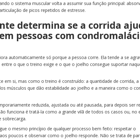
uando o sistema muscular volta a assumir sua função principal: absor
articulação de picos repetidos de estresse.
nte determina se a corrida aj
 em pessoas com condromalác
iora automaticamente só porque a pessoa corre. Ela tende a se agra
 entre o que o treino exige e o que o joelho consegue suportar naqu
te em si, mas como o treino é construído: a quantidade de corrida, 
dos músculos que dão estabilidade ao joelho e a maneira como o co
temporariamente reduzida, ajustada ou até pausada, para depois ser 
ão funciona é tratá-la como a grande vilã de todos os casos ou, no
de sobrecarga.
ue o mesmo princípio de qualquer processo bem feito: respeitar o
aos poucos e observar como o joelho responde. Não se trata de par