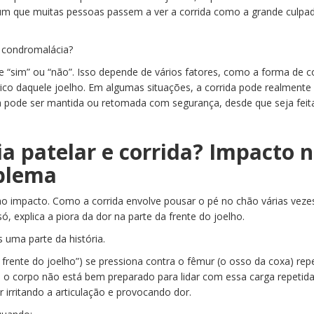
um que muitas pessoas passem a ver a corrida como a grande culpa
 a condromalácia?
 “sim” ou “não”. Isso depende de vários fatores, como a forma de co
rico daquele joelho. Em algumas situações, a corrida pode realmente
la pode ser mantida ou retomada com segurança, desde que seja fei
a patelar e corrida? Impacto 
oblema
o impacto. Como a corrida envolve pousar o pé no chão várias vezes
ó, explica a piora da dor na parte da frente do joelho.
 uma parte da história.
a frente do joelho”) se pressiona contra o fêmur (o osso da coxa) rep
o corpo não está bem preparado para lidar com essa carga repetida
 irritando a articulação e provocando dor.