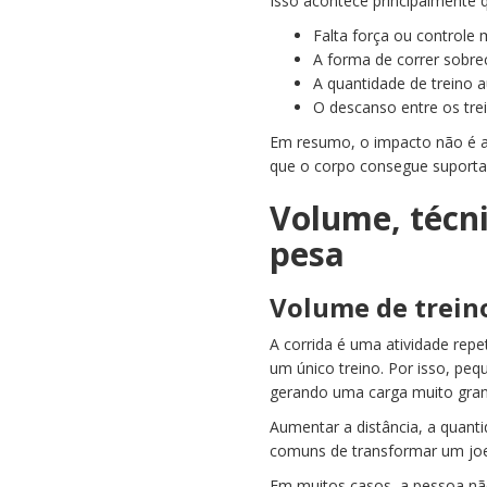
Isso acontece principalmente 
Falta força ou controle 
A forma de correr sobre
A quantidade de treino 
O descanso entre os trei
Em resumo, o impacto não é a
que o corpo consegue suportar
Volume, técni
pesa
Volume de trein
A corrida é uma atividade rep
um único treino. Por isso, p
gerando uma carga muito gran
Aumentar a distância, a quant
comuns de transformar um joe
Em muitos casos, a pessoa não