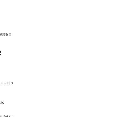
passa o
e
vezes em
ais
s feitos