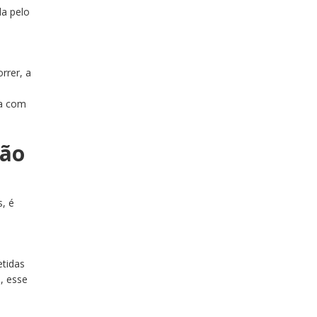
da pelo
rrer, a
ta com
não
, é
etidas
, esse