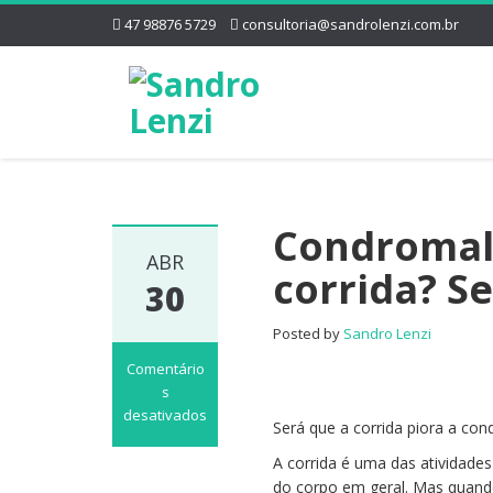
47 98876 5729
consultoria@sandrolenzi.com.br
Condromalá
ABR
corrida? S
30
Posted by
Sandro Lenzi
Comentário
s
desativados
Será que a corrida piora a co
em
Condromalácia
A corrida é uma das atividades
patelar
do corpo em geral. Mas quando