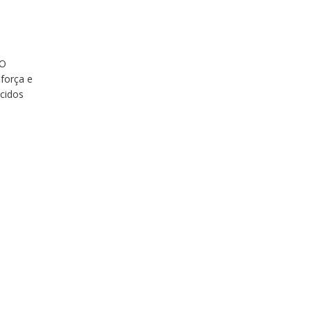
 O
 força e
ecidos