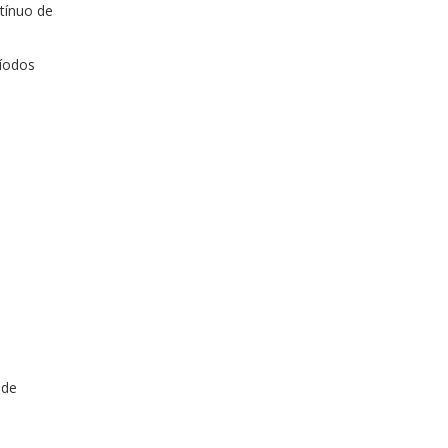
tínuo de
ríodos
 de