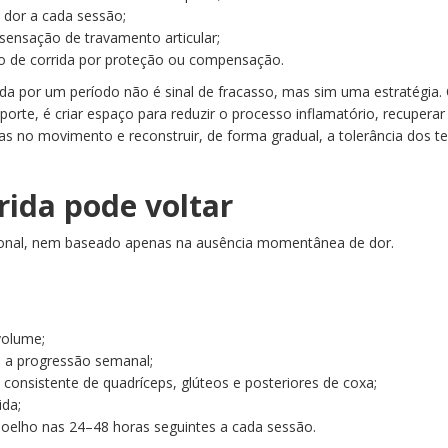
 dor a cada sessão;
sensação de travamento articular;
o de corrida por proteção ou compensação.
rida por um período não é sinal de fracasso, mas sim uma estratégia.
orte, é criar espaço para reduzir o processo inflamatório, recuperar
lhas no movimento e reconstruir, de forma gradual, a tolerância dos t
rida pode voltar
ional, nem baseado apenas na ausência momentânea de dor.
volume;
e a progressão semanal;
consistente de quadríceps, glúteos e posteriores de coxa;
ida;
joelho nas 24–48 horas seguintes a cada sessão.