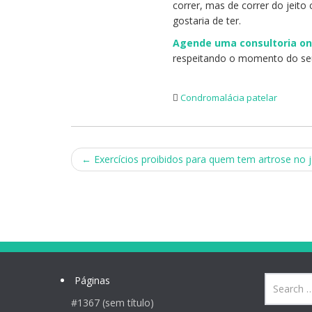
correr, mas de correr do jeito
gostaria de ter.
Agende uma consultoria on
respeitando o momento do seu 
Condromalácia patelar
Post
←
Exercícios proibidos para quem tem artrose no j
navigation
Páginas
#1367 (sem título)