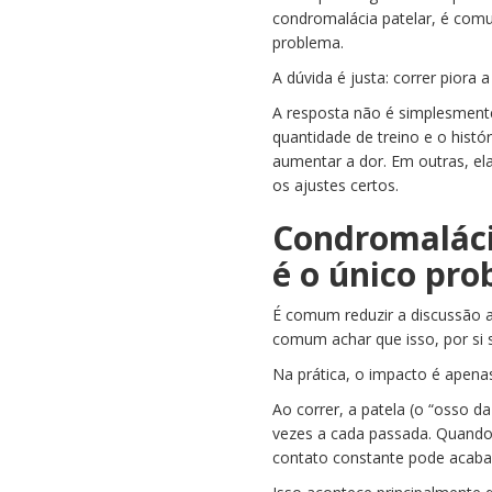
piora
condromalácia patelar, é com
com
problema.
corrida?
A dúvida é justa: correr piora
Será?
A resposta não é simplesmente
quantidade de treino e o histó
aumentar a dor. Em outras, e
os ajustes certos.
Condromaláci
é o único pr
É comum reduzir a discussão a
comum achar que isso, por si s
Na prática, o impacto é apenas
Ao correr, a patela (o “osso d
vezes a cada passada. Quando 
contato constante pode acabar