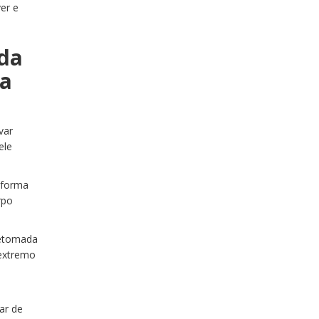
ver e
uda
ia
var
ele
a forma
rpo
retomada
 extremo
ar de