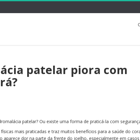
C
cia patelar piora com
erá?
ndromalácia patelar? Ou existe uma forma de praticá-la com seguran
 físicas mais praticadas e traz muitos benefícios para a saúde do cor
 aparece dor na parte da frente do joelho, especialmente em casos