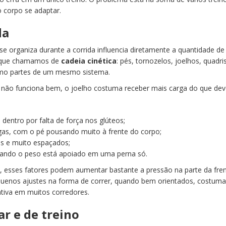
corpo se adaptar.
da
e organiza durante a corrida influencia diretamente a quantidade de
o que chamamos de
cadeia cinética
: pés, tornozelos, joelhos, quadri
omo partes de um mesmo sistema.
não funciona bem, o joelho costuma receber mais carga do que deve
 dentro por falta de força nos glúteos;
gas, com o pé pousando muito à frente do corpo;
os e muito espaçados;
 quando o peso está apoiado em uma perna só.
sses fatores podem aumentar bastante a pressão na parte da fre
equenos ajustes na forma de correr, quando bem orientados, costum
cativa em muitos corredores.
ar e de treino