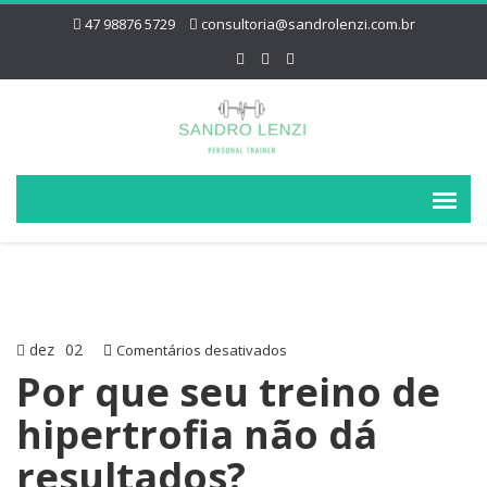
47 98876 5729
consultoria@sandrolenzi.com.br
dez
02
em
Comentários desativados
Por
Por que seu treino de
que
hipertrofia não dá
seu
treino
resultados?
de
hipertrofia