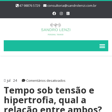
47 98876 5729
consultoria@sandrolenzi.com.br
jul
24
em
Comentários desativados
Tempo
Tempo sob tensão e
sob
hipertrofia, qual a
tensão
e
relação entre ambos?
hipertrofia,
qual