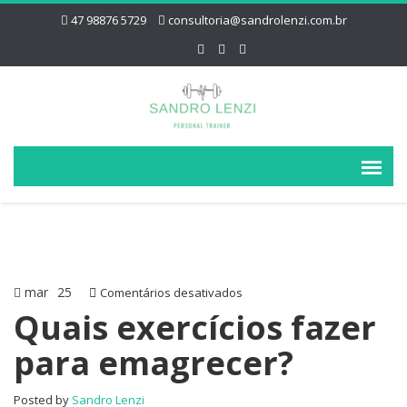
47 98876 5729
consultoria@sandrolenzi.com.br
mar
25
em
Comentários desativados
Quais
Quais exercícios fazer
exercícios
para emagrecer?
fazer
para
emagrecer?
Posted by
Sandro Lenzi