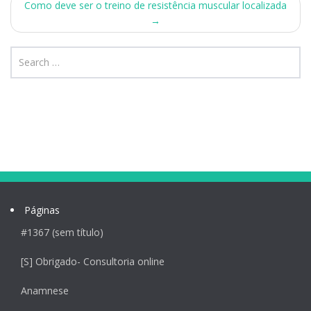
Como deve ser o treino de resistência muscular localizada
→
Páginas
#1367 (sem título)
[S] Obrigado- Consultoria online
Anamnese