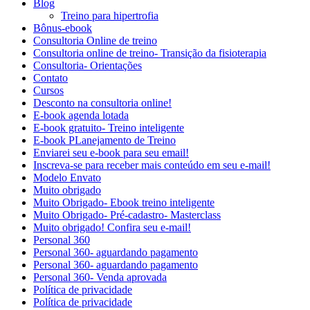
Blog
Treino para hipertrofia
Bônus-ebook
Consultoria Online de treino
Consultoria online de treino- Transição da fisioterapia
Consultoria- Orientações
Contato
Cursos
Desconto na consultoria online!
E-book agenda lotada
E-book gratuito- Treino inteligente
E-book PLanejamento de Treino
Enviarei seu e-book para seu email!
Inscreva-se para receber mais conteúdo em seu e-mail!
Modelo Envato
Muito obrigado
Muito Obrigado- Ebook treino inteligente
Muito Obrigado- Pré-cadastro- Masterclass
Muito obrigado! Confira seu e-mail!
Personal 360
Personal 360- aguardando pagamento
Personal 360- aguardando pagamento
Personal 360- Venda aprovada
Política de privacidade
Política de privacidade