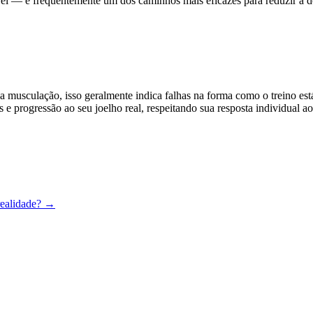
l — é frequentemente um dos caminhos mais eficazes para reduzir a dor
a musculação, isso geralmente indica falhas na forma como o treino est
 e progressão ao seu joelho real, respeitando sua resposta individual ao
realidade?
→