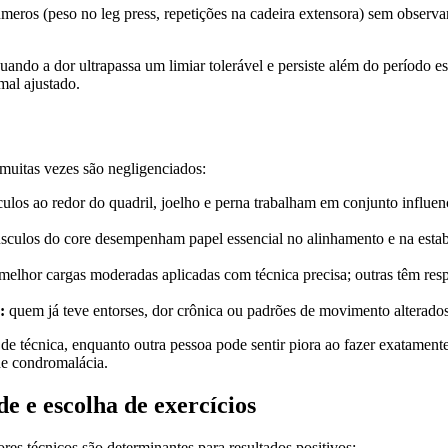
os (peso no leg press, repetições na cadeira extensora) sem observar s
do a dor ultrapassa um limiar tolerável e persiste além do período esp
mal ajustado.
 muitas vezes são negligenciados:
los ao redor do quadril, joelho e perna trabalham em conjunto influen
sculos do core desempenham papel essencial no alinhamento e na estab
melhor cargas moderadas aplicadas com técnica precisa; outras têm re
:
quem já teve entorses, dor crônica ou padrões de movimento alterados t
 de técnica, enquanto outra pessoa pode sentir piora ao fazer exatamen
de condromalácia.
e e escolha de exercícios
tores técnicos são determinantes para resultados positivos: