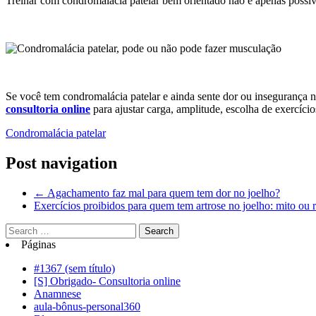
Treinar com condromalácia patelar bem orientado não é apenas possíve
Se você tem condromalácia patelar e ainda sente dor ou insegurança n
consultoria online
para ajustar carga, amplitude, escolha de exercícios
Condromalácia patelar
Post navigation
←
Agachamento faz mal para quem tem dor no joelho?
Exercícios proibidos para quem tem artrose no joelho: mito ou 
Páginas
#1367 (sem título)
[S] Obrigado- Consultoria online
Anamnese
aula-bônus-personal360