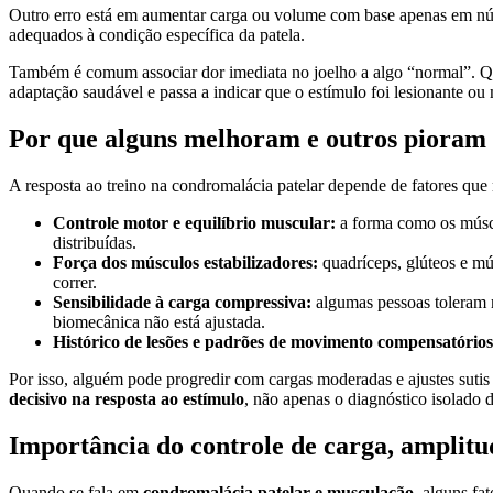
Outro erro está em aumentar carga ou volume com base apenas em númer
adequados à condição específica da patela.
Também é comum associar dor imediata no joelho a algo “normal”. Quan
adaptação saudável e passa a indicar que o estímulo foi lesionante ou 
Por que alguns melhoram e outros pioram
A resposta ao treino na condromalácia patelar depende de fatores que
Controle motor e equilíbrio muscular:
a forma como os múscu
distribuídas.
Força dos músculos estabilizadores:
quadríceps, glúteos e mú
correr.
Sensibilidade à carga compressiva:
algumas pessoas toleram 
biomecânica não está ajustada.
Histórico de lesões e padrões de movimento compensatórios
Por isso, alguém pode progredir com cargas moderadas e ajustes sutis
decisivo na resposta ao estímulo
, não apenas o diagnóstico isolado 
Importância do controle de carga, amplitud
Quando se fala em
condromalácia patelar e musculação
, alguns fa