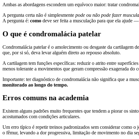
Ambas as abordagens escondem um equívoco maior: tratar condromalác
A pergunta certa não é simplesmente
pode ou não pode fazer muscul
A pergunta é:
como
deve ser feita a musculação para que ela ajude —
O que é condromalácia patelar
Condromalácia patelar é o amolecimento ou desgaste da cartilagem de 
que, por si só, deva levar alguém direto ao repouso absoluto.
A cartilagem tem funções específicas: reduzir o atrito entre superfície
menos tolerante a movimentos que geram compressão exagerada do com
Importante: ter diagnóstico de condromalácia não significa que a mu
monitorado ao longo do tempo.
Erros comuns na academia
Existem alguns padrões muito frequentes que tendem a piorar os sint
acostumados com condições articulares.
Um erro típico é repetir treinos padronizados sem considerar como o
o fêmur, levando a dor progressiva, limitação de movimento no dia se