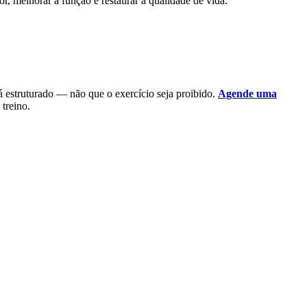
, melhorar a função e restaurar a qualidade de vida.
á estruturado — não que o exercício seja proibido.
Agende uma
 treino.