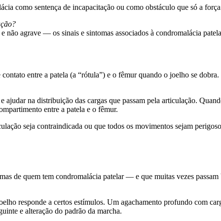
ia como sentença de incapacitação ou como obstáculo que só a força 
ação?
 e não agrave — os sinais e sintomas associados à condromalácia patela
contato entre a patela (a “rótula”) e o fêmur quando o joelho se dobr
s e ajudar na distribuição das cargas que passam pela articulação. Quando
partimento entre a patela e o fêmur.
sculação seja contraindicada ou que todos os movimentos sejam perigoso
omas de quem tem condromalácia patelar — e que muitas vezes passam bat
 joelho responde a certos estímulos. Um agachamento profundo com carga
guinte e alteração do padrão da marcha.