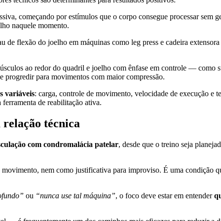
siva, começando por estímulos que o corpo consegue processar sem gera
oelho naquele momento.
 de flexão do joelho em máquinas como leg press e cadeira extensora 
sculos ao redor do quadril e joelho com ênfase em controle — como st
de progredir para movimentos com maior compressão.
s variáveis
: carga, controle de movimento, velocidade de execução e 
ferramenta de reabilitação ativa.
relação técnica
usculação com condromalácia patelar
, desde que o treino seja planej
ovimento, nem como justificativa para improviso. É uma condição que ex
ofundo”
ou
“nunca use tal máquina”
, o foco deve estar em entender
qu