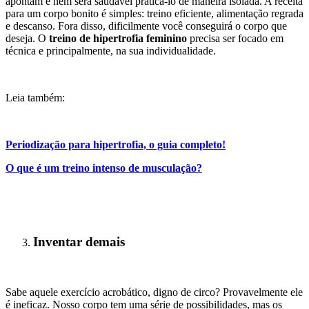
apontam e nem será saudável praticá-lo de maneira isolada. A receita
para um corpo bonito é simples: treino eficiente, alimentação regrada
e descanso. Fora disso, dificilmente você conseguirá o corpo que
deseja. O
treino de hipertrofia feminino
precisa ser focado em
técnica e principalmente, na sua individualidade.
Leia também:
Periodização para hipertrofia, o guia completo!
O que é um treino intenso de musculação?
Inventar demais
Sabe aquele exercício acrobático, digno de circo? Provavelmente ele
é ineficaz. Nosso corpo tem uma série de possibilidades, mas os