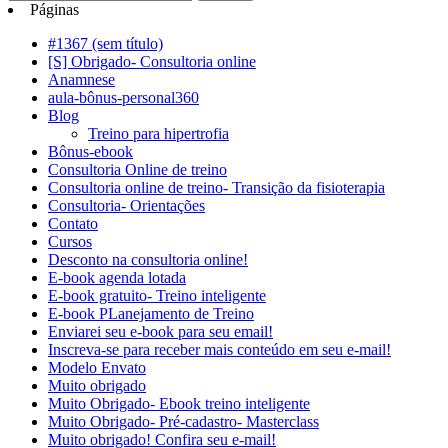
Páginas
#1367 (sem título)
[S] Obrigado- Consultoria online
Anamnese
aula-bônus-personal360
Blog
Treino para hipertrofia
Bônus-ebook
Consultoria Online de treino
Consultoria online de treino- Transição da fisioterapia
Consultoria- Orientações
Contato
Cursos
Desconto na consultoria online!
E-book agenda lotada
E-book gratuito- Treino inteligente
E-book PLanejamento de Treino
Enviarei seu e-book para seu email!
Inscreva-se para receber mais conteúdo em seu e-mail!
Modelo Envato
Muito obrigado
Muito Obrigado- Ebook treino inteligente
Muito Obrigado- Pré-cadastro- Masterclass
Muito obrigado! Confira seu e-mail!