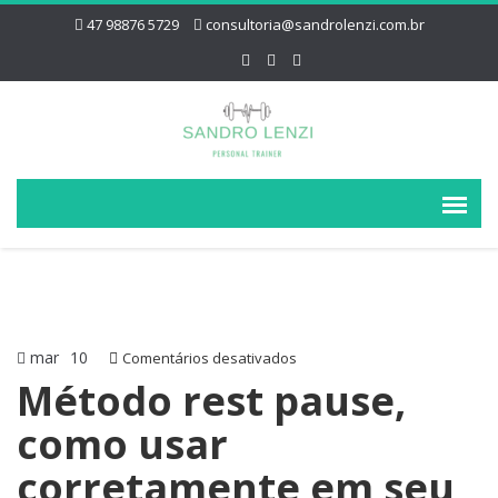
47 98876 5729
consultoria@sandrolenzi.com.br
mar
10
em
Comentários desativados
Método
Método rest pause,
rest
como usar
pause,
como
corretamente em seu
usar
corretamente