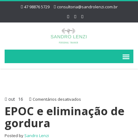
47 98876 5729
consultoria@sandrolenzi.com.br
out
16
em
Comentários desativados
EPOC
EPOC e eliminação de
e
gordura
eliminação
de
gordura
Posted by
Sandro Lenzi