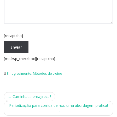
[recaptcha]
[mc4wp_checkbox][recaptcha]
Emagrecimento
,
Métodos de treino
Post
←
Caminhada emagrece?
navigation
Periodização para corrida de rua, uma abordagem prática!
→