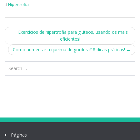
Hipertrofia
Post
←
Exercícios de hipertrofia para glúteos, usando os mais
eficientes!
navigation
Como aumentar a queima de gordura? 8 dicas práticas!
→
Páginas