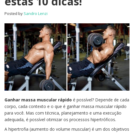
estas 10 dicas!
Siga
estas
Posted by
Sandro Lenzi
10
dicas!
Ganhar massa muscular rápido
é possível? Depende de cada
corpo, cada contexto e o que é ganhar massa muscular rápido
para você. Mas com técnica, planejamento e uma execução
adequada, é possível otimizar os processos hipertróficos.
A hipertrofia (aumento do volume muscular) é um dos objetivos