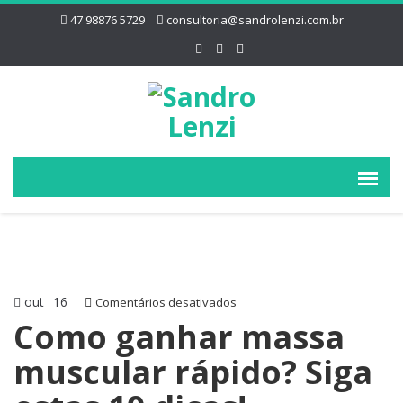
47 98876 5729
consultoria@sandrolenzi.com.br
out
16
em
Comentários desativados
Como
Como ganhar massa
ganhar
muscular rápido? Siga
massa
muscular
rápido?