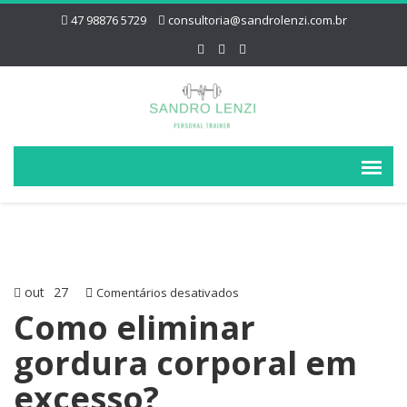
47 98876 5729
consultoria@sandrolenzi.com.br
out
27
em
Comentários desativados
Como
Como eliminar
eliminar
gordura corporal em
gordura
corporal
excesso?
em
excesso?