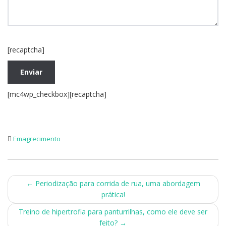
[recaptcha]
[mc4wp_checkbox][recaptcha]
Emagrecimento
Post
←
Periodização para corrida de rua, uma abordagem
prática!
navigation
Treino de hipertrofia para panturrilhas, como ele deve ser
feito?
→